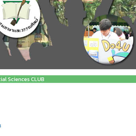
cial Sciences CLUB
B