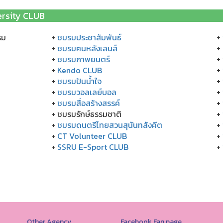
ersity CLUB
รม
+
ชมรมประชาสัมพันธ์
+
+
ชมรมฅนหลังเลนส์
+
+
ชมรมภาพยนตร์
+
+
Kendo CLUB
+
+
ชมรมปันน้ำใจ
+
+
ชมรมวอลเลย์บอล
+
+
ชมรมสื่อสร้างสรรค์
+
+ ชมรมรักษ์ธรรมชาติ
+
+
ชมรมดนตรีไทยสวนสุนันทสังคีต
+
+
CT Volunteer CLUB
+
+
SSRU E-Sport CLUB
+
Other Agency
Facebook Fan page