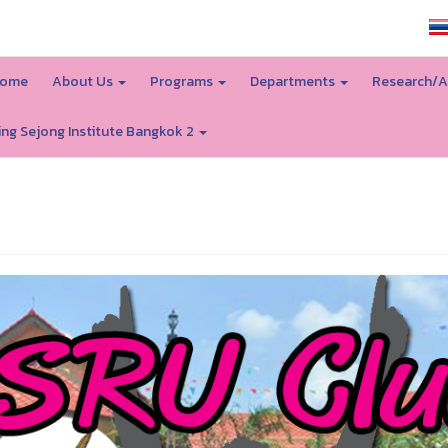
SSRU home
ome
About Us
Programs
Departments
Research/A
ing Sejong Institute Bangkok 2