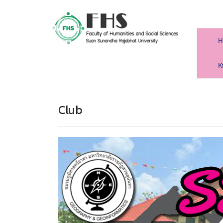
H
HS SSRU
K
Club