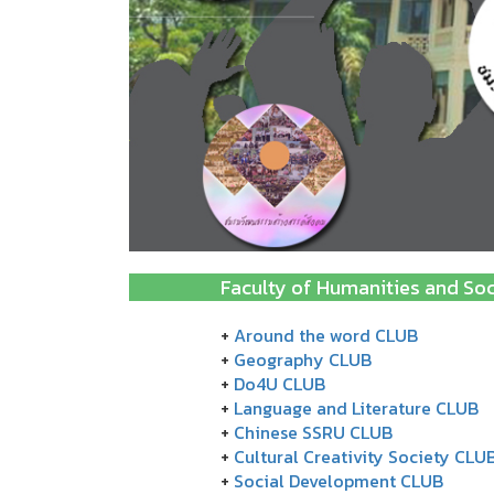
Faculty of Humanities and So
+
Around the word CLUB
+
Geography CLUB
+
Do4U CLUB
+
Language and Literature CLUB
+
Chinese SSRU CLUB
+
Cultural Creativity Society CLU
+
Social Development CLUB