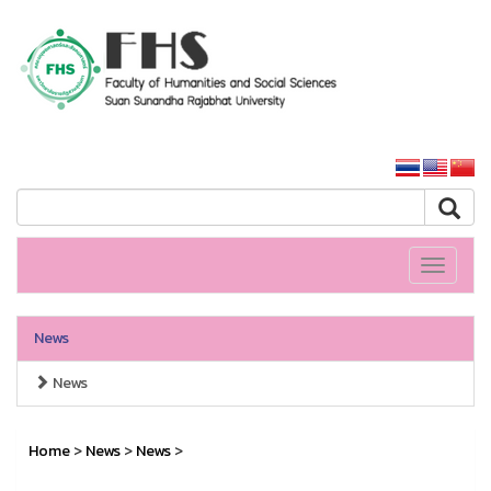
HS SSRU
SSRU home
Toggle
navigati
News
News
Home
>
News
>
News
>