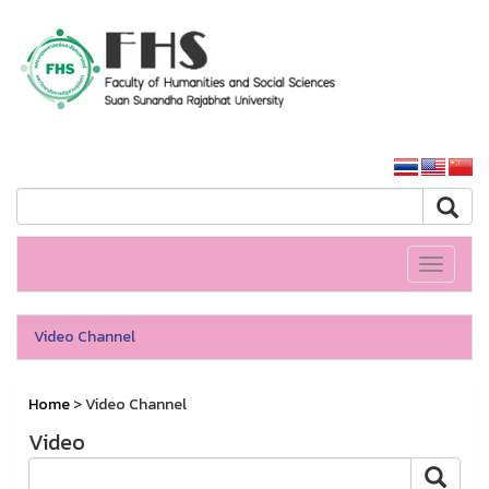
HS SSRU
SSRU home
Toggle
navigati
Video Channel
Home
> Video Channel
Video