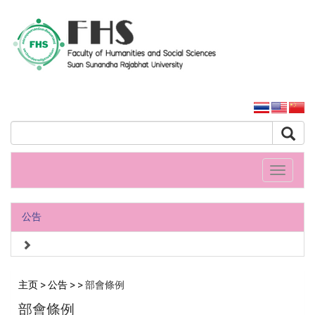
人文社會科學學院
大学主页
Toggle
navigati
公告
主页
>
公告
>
> 部會條例
部會條例