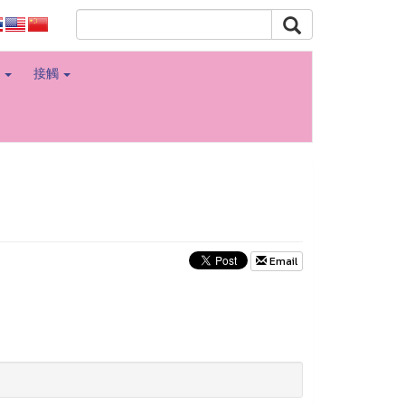
角
接觸
Email