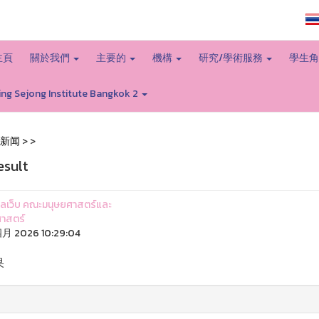
大学主页
主頁
關於我們
主要的
機構
研究/學術服務
學生
ing Sejong Institute Bangkok 2
新闻
>
>
esult
ูแลเว็บ คณะมนุษยศาสตร์และ
าสตร์
四月 2026 10:29:04
果