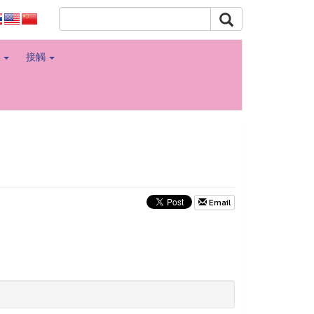
角
接觸
Email