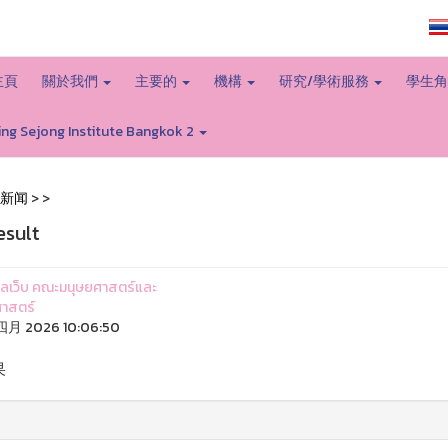
大学主页
主頁
關於我們
主要的
機構
研究/學術服務
學生
ing Sejong Institute Bangkok 2
新闻
>
>
esult
ูแลเว็บ คณะมนุษยศาสตร์และ
าสตร์
四月 2026 10:06:50
果