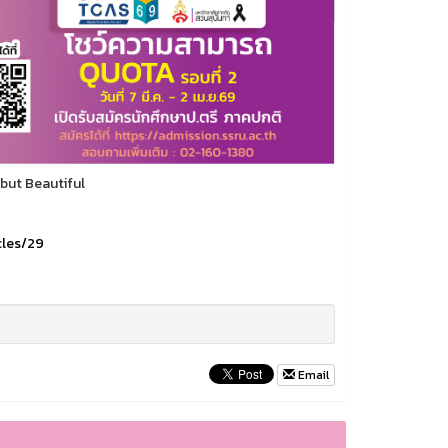
 but Beautiful
cles/29
Email