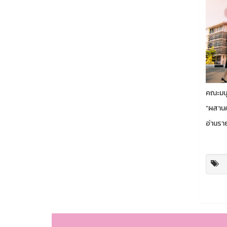
คณะมนุ
“ผสานค
อ่านราย