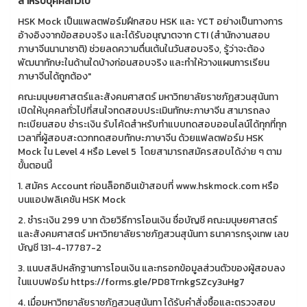
สำหรับบุคคลทั่วไป
HSK Mock เป็นแพลตฟอร์มฝึกสอบ HSK และ YCT อย่างเป็นทางการ
อ้างอิงจากข้อสอบจริง และได้รับอนุญาตจาก CTI (สำนักงานสอบ
ภาษาจีนนานาชาติ) ช่วยลดความตื่นเต้นในวันสอบจริง, รู้ว่าจะต้อง
พัฒนาทักษะในด้านใดบ้างก่อนสอบจริง และทำให้วางแผนการเรียน
ภาษาจีนได้ถูกต้อง"
คณะมนุษยศาสตร์และสังคมศาสตร์ มหาวิทยาลัยราชภัฏสวนสุนันทา
เปิดให้บุคคลทั่วไปที่สนใจทดสอบประเมินทักษะภาษาจีน สามารถลง
ทะเบียนสอบ ชำระเงิน รับโค้ดสำหรับทำแบบทดสอบออนไลน์ได้ทุกที่ทุก
เวลาที่ผู้สอบสะดวกทดสอบทักษะภาษาจีน ด้วยแฟลตฟอร์ม HSK
Mock ใน Level 4 หรือ Level 5 โดยสามารถสมัครสอบได้ง่าย ๆ ตาม
ขั้นตอนนี้
1. สมัคร Account ก่อนล็อกอินเข้าสอบที่ www.hskmock.com หรือ
บนแอปพลิเคชัน HSK Mock
2. ชำระเงิน 299 บาท ด้วยวิธีการโอนเงิน ชื่อบัญชี คณะมนุษยศาสตร์
และสังคมศาสตร์ มหาวิทยาลัยราชภัฏสวนสุนันทา ธนาคารกรุงเทพ เลข
บัญชี 131-4-17787-2
3. แนบสลิปหลักฐานการโอนเงิน และกรอกข้อมูลส่วนตัวของผู้สอบลง
ในแบบฟอร์ม https://forms.gle/PD8TrnkgSZcy3uHg7
4. เมื่อมหาวิทยาลัยราชภัฏสวนสุนันทา ได้รับคำสั่งซื้อและตรวจสอบ