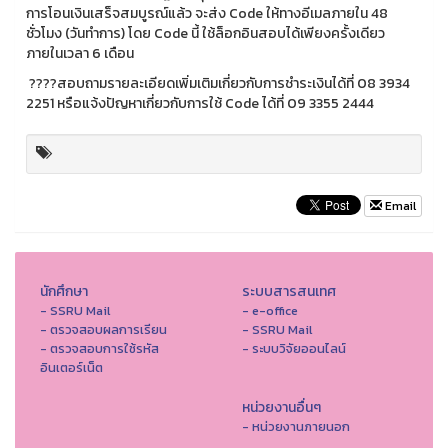
การโอนเงินเสร็จสมบูรณ์แล้ว จะส่ง Code ให้ทางอีเมลภายใน 48
ชั่วโมง (วันทำการ) โดย Code นี้ ใช้ล็อกอินสอบได้เพียงครั้งเดียว
ภายในเวลา 6 เดือน
????สอบถามรายละเอียดเพิ่มเติมเกี่ยวกับการชำระเงินได้ที่ 08 3934
2251 หรือแจ้งปัญหาเกี่ยวกับการใช้ Code ได้ที่ 09 3355 2444
Email
นักศึกษา
ระบบสารสนเทศ
- SSRU Mail
- e-office
- ตรวจสอบผลการเรียน
- SSRU Mail
- ตรวจสอบการใช้รหัส
- ระบบวิจัยออนไลน์
อินเตอร์เน็ต
หน่วยงานอื่นๆ
- หน่วยงานภายนอก