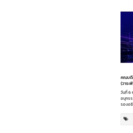
คณบดีค
(วาระพิเ
วันที่
อนุกรร
รองอธิ