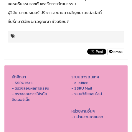
นครศรีธรรมราชกับพลวัตทางวัฒนธรรม
ผู้วิจัย: นายปรเมศร์ ปรีชา และนางสาวอัญชนา วงษ์สวัสดิ์
ที่ปรึกษาวิจัย: ผศ.วรุณญา อัจฉริยบดี
Email
นักศึกษา
ระบบสารสนเทศ
- SSRU Mail
- e-office
- ตรวจสอบผลการเรียน
- SSRU Mail
- ตรวจสอบการใช้รหัส
- ระบบวิจัยออนไลน์
อินเตอร์เน็ต
หน่วยงานอื่นๆ
- หน่วยงานภายนอก