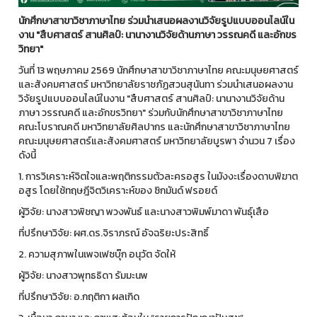
นักศึกษาสาขาวิชาภาษาไทย ร่วมนำเสนอผลงานวิจัยรูปแบบออนไลน์ใน
งาน "สืบศาสตร์ สานศิลป์: นานางานวิจัยด้านภาษา วรรณคดี และอักขร
วิทยา"
วันที่ 13 พฤษภาคม 2569 นักศึกษาสาขาวิชาภาษาไทย คณะมนุษยศาสตร์
และสังคมศาสตร์ มหาวิทยาลัยราชภัฏสวนสุนันทา ร่วมนำเสนอผลงาน
วิจัยรูปแบบออนไลน์ในงาน "สืบศาสตร์ สานศิลป์: นานางานวิจัยด้าน
ภาษา วรรณคดี และอักขรวิทยา" ร่วมกับนักศึกษาสาขาวิชาภาษาไทย
คณะโบราณคดี มหาวิทยาลัยศิลปากร และนักศึกษาสาขาวิชาภาษาไทย
คณะมนุษยศาสตร์และสังคมศาสตร์ มหาวิทยาลัยบูรพา จำนวน 7 เรื่อง
ดังนี้
1. การวิเคราะห์จิตใจและพฤติกรรมตัวละครอสูร ในมังงะเรื่องดาบพิฆาต
อสูร โดยใช้ทฤษฎีจิตวิเคราะห์ของ ซิกมันด์ ฟรอยด์
ผู้วิจัย: นางสาวพิชญา พวงพันธ์ และนางสาวพิมพ์มาดา พันธุ์เสือ
ที่ปรึกษาวิจัย: ผศ.ดร.จิราภรณ์ อัจฉริยะประสิทธิ์
2. ความสุภาพในเพจเฟซบุ๊ก อนุวัต จัดให้
ผู้วิจัย: นางสาวพุทธธิดา รัมมะนพ
ที่ปรึกษาวิจัย: อ.กฤติกา ผลเกิด