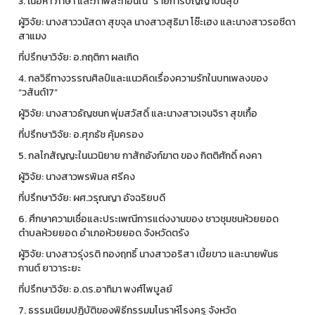
3. เนื้อหา ภาษา และภาพสะท้อนใน “รายการปัญญาปันสุข”
ผู้วิจัย: นางสาววนัสดา สุขจุล นางสาวสุธิมา โซ๊ะเฮง และนางสาวรอซีดา
สาแมง
ที่ปรึกษาวิจัย: อ.กฤติกา ผลเกิด
4. กลวิธีทางวรรณศิลป์และแนวคิดเรื่องความรักในบทเพลงของ
“วสันต์17”
ผู้วิจัย: นางสาวธัญชนก พุ่มสวัสดิ์ และนางสาวเจนจิรา สุขเกื้อ
ที่ปรึกษาวิจัย: อ.ศุภธัช คุ้มครอง
5. กลไกสัญญะในนวนิยาย กาสักอังก์ฆาต ของ กิตติศักดิ์ คงคา
ผู้วิจัย: นางสาวพรพิมล ศรีคง
ที่ปรึกษาวิจัย: ผศ.วรุณญา อัจฉริยบดี
6. ศึกษาความเชื่อและประเพณีการแต่งงานของ ชาวชุมชนห้วยยอด
ตำบลห้วยยอด อำเภอห้วยยอด จังหวัดตรัง
ผู้วิจัย: นางสาวรุ่งรติ ทองฤทธิ์ นางสาวอริสา เบี้ยขาว และนายพันธ
กานต์ ยาวาระยะ
ที่ปรึกษาวิจัย: อ.ดร.อาทิมา พงศ์ไพบูลย์
7. ธรรมเนียมปฏิบัติของพิธีกรรมมโนราห์โรงครู จังหวัด