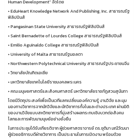
Human Development” จัดโดย
• EduHeart Knowledge Network And Publishing, Inc. สาธารณรัฐ
ฟิลิปปินส์
• Pangasinan State University สาธารณรัฐฟิลิปปินส์
• Saint Bernadette of Lourdes College สาธารณรัฐฟิลิปปินส์
• Emilio Aguinaldo College สาธารณรัฐฟิลิปปินส์
• University of Malta สาธารณรัฐมอลตา
• Northwestern Polytechnical University สาธารณรัฐประชาชนจีน
• วิทยาลัยบัณฑิตเอเซีย
• มหาวิทยาลัยเทคโนโลยีราชมงคลพระนคร
• คณะมนุษยศาสตร์และสังคมศาสตร์ มหาวิทยาลัยราชภัฏสวนสุนันทา
โดยมีวัตถุประสงค์เพื่อเป็นเวทีแลกเปลี่ยนองค์ความรู้ งานวิจัย และมุม
มองทางวิชาการจากนักวิจัยและนักวิชาการทั้งในและต่างประเทศ ผ่านมิติ
ของงานวิจัยแบบสหวิทยาการที่มุ่งสร้างผลกระทบเชิงบวกต่อสังคม
โลกและการพัฒนามนุษย์อย่างยั่งยืน
ในการประชุมได้รับเกียรติจาก ผู้ช่วยศาสตราจารย์ ดร.ชุติมา มณีวัฒนา
ผู้ช่วยอธิการบดีฝ่ายวิชาการ เป็นประธานในการเปิดงาน พร้อมด้วย