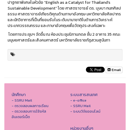
ปาฐกถาพิเศษในหัวข้อ “English as a Catalyst for Thailand’s
Sustainable Development” โดย ศาสตราจารย์ ดร. บุษบา กนกศิลป
ธรรม ศาสตราจารย์เกียรติคุณด้านภาษาอังกฤษ มหาวิทยาลัยศิลปากร
และนักวิชาการที่เป็นที่ยอมรับในระดับนานาชาติในด้านการวิเคราะห์
ประเภทวรรณกรรม และภาษาอังกฤษเพื่อวัตถุประสงค์เฉพาะ
โดยการประชุมฯ จัดขึ้น ณ ห้องประชุมนิภานภดล ชั้น 2 อาคาร 35 คณะ
มนุษยศาสตร์และสังคมศาสตร์ มหาวิทยาลัยราชภัฏสวนสุนันทา
Email
นักศึกษา
ระบบสารสนเทศ
- SSRU Mail
- e-office
- ตรวจสอบผลการเรียน
- SSRU Mail
- ตรวจสอบการใช้รหัส
- ระบบวิจัยออนไลน์
อินเตอร์เน็ต
หน่วยงานอื่นๆ