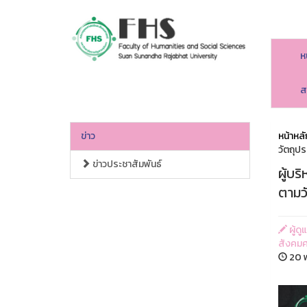
ห
คณะมนุษยศาสตร์และสังคมศาสตร์
ส
ข่าว
หน้าหลั
วัตถุป
ข่าวประชาสัมพันธ์
ผู้บ
ตามว
ผู้ด
สังคมศ
20 พ