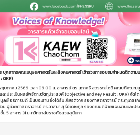
หาร บุคลากรคณะมนุษยศาสตร์และสังคมศาสตร์ เข้าร่วมการอบรมกำหนดติดตามแล
 : OKR)
 5 พฤษภาคม 2569 เวลา 09.00 น. อาจารย์ ดร.นภาศรี สุวรรณโชติ คณบดีคณะม
และประเมินผลลัพธ์ตามวัตถุประสงค์ (Objective and Key Result : OKR) จั
วิบูลย์ อธิการบดี เป็นประธาน ซึ่งได้รับเกียรติจาก รองศาสตราจารย์ ดร.ฤๅเดช
้วย ผู้ช่วยศาสตราจารย์ ดร.วาสนา สุรีย์เดชะกุล รองคณบดีฝ่ายแผนงานและประกั
 ชั้น 5 อาคาร 31 มหาวิทยาลัยราชภัฏสวนสุนันทา