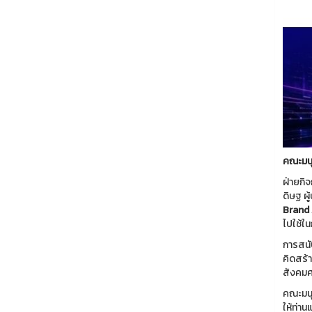
คณะมนุ
ฝ่ายกิ
ดิษฐ ผ
Brand 
ไปใช้ใ
การสนั
คิดสร้
สังคมศ
คณะมนุ
ให้ท่า