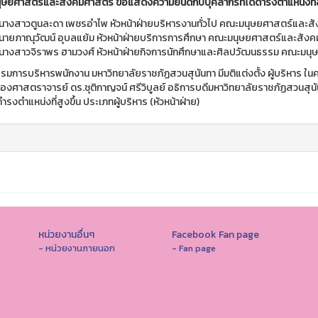
ษยศาสตร์และสังคมศาสตร์ ขอแสดงความยินดีกับบุคลากรที่ได้ดำรงตำแหน่งที่สูงขึ
นางสาวตูนละดา เพชรอําไพ หัวหน้าฝ่ายบริหารงานทั่วไป คณะมนุษยศาสตร์และส
นายภาณุวัฒน์ อุบลแย้ม หัวหน้าฝ่ายบริการการศึกษา คณะมนุษยศาสตร์และสัง
นางสาวจิราพร ฮามวงศ์ หัวหน้าฝ่ายกิจการนักศึกษาและศิลปวัฒนธรรม คณะมน
การบริหารพนักงาน มหาวิทยาลัยราชภัฏสวนสุนันทา มีมติแต่งตั้ง ผู้บริหาร ในครา
องศาสตราจารย์ ดร.ชุติกาญจน์ ศรีวิบูลย์ อธิการบดีมหาวิทยาลัยราชภัฏสวนสุนันทา 
รงตำแหน่งที่สูงขึ้น ประเภทผู้บริหาร (หัวหน้าฝ่าย)
หน่วยงานอื่นๆ
Facebook Fan page
- หน่วยงานภายนอก
- Fan page