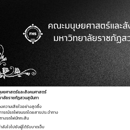
ุษยศาสตร์และสังคมศาสตร์
ยาลัยราชภัฏสวนสุนันทา
ความเสียใจอย่างสุดซึ้ง
ตุการณ์รถไฟชนรถโดยสารประจำทาง
ทางรถไฟมักกะสัน
ลังใจไปยังผู้ได้รับบาดเจ็บ